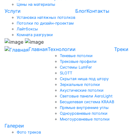
Цены на материалы
Услуги
Блог
Контакты
Установка натяжных потолков
Потолки по дизайн-проектам
Лайтбоксы
Комната разгрузки
Главная
Технологии
Треки
Теневые потолки
Трековые профили
Системы LumFer
SLOTT
Скрытая ниша под штору
Зеркальные потолки
Акустические потолки
Световые панели AeroLight
Бесщелевая система KRAAB
Прямые внутренние углы
Одноуровневые потолки
Многоуровневые потолки
Галереи
Фото треков