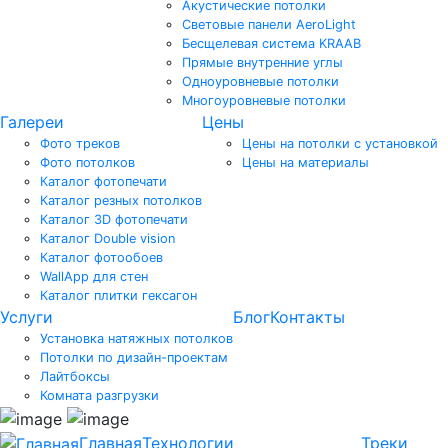
Акустические потолки
Световые панели AeroLight
Бесщелевая система KRAAB
Прямые внутренние углы
Одноуровневые потолки
Многоуровневые потолки
Галереи
Цены
Фото треков
Цены на потолки с установкой
Фото потолков
Цены на материалы
Каталог фотопечати
Каталог резных потолков
Каталог 3D фотопечати
Каталог Double vision
Каталог фотообоев
WallApp для стен
Каталог плитки гексагон
Услуги
Блог
Контакты
Установка натяжных потолков
Потолки по дизайн-проектам
Лайтбоксы
Комната разгрузки
Главная
Технологии
Треки