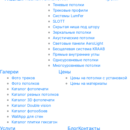
Теневые потолки
Трековые профили
Системы LumFer
SLOTT
Скрытая ниша под штору
Зеркальные потолки
Акустические потолки
Световые панели AeroLight
Бесщелевая система KRAAB
Прямые внутренние углы
Одноуровневые потолки
Многоуровневые потолки
Галереи
Цены
Фото треков
Цены на потолки с установкой
Фото потолков
Цены на материалы
Каталог фотопечати
Каталог резных потолков
Каталог 3D фотопечати
Каталог Double vision
Каталог фотообоев
WallApp для стен
Каталог плитки гексагон
Услуги
Блог
Контакты