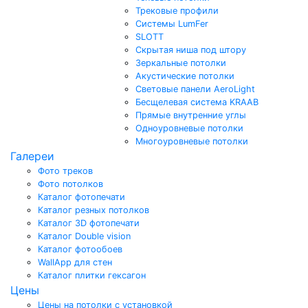
Трековые профили
Системы LumFer
SLOTT
Скрытая ниша под штору
Зеркальные потолки
Акустические потолки
Световые панели AeroLight
Бесщелевая система KRAAB
Прямые внутренние углы
Одноуровневые потолки
Многоуровневые потолки
Галереи
Фото треков
Фото потолков
Каталог фотопечати
Каталог резных потолков
Каталог 3D фотопечати
Каталог Double vision
Каталог фотообоев
WallApp для стен
Каталог плитки гексагон
Цены
Цены на потолки с установкой