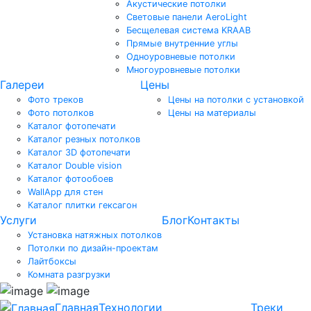
Акустические потолки
Световые панели AeroLight
Бесщелевая система KRAAB
Прямые внутренние углы
Одноуровневые потолки
Многоуровневые потолки
Галереи
Цены
Фото треков
Цены на потолки с установкой
Фото потолков
Цены на материалы
Каталог фотопечати
Каталог резных потолков
Каталог 3D фотопечати
Каталог Double vision
Каталог фотообоев
WallApp для стен
Каталог плитки гексагон
Услуги
Блог
Контакты
Установка натяжных потолков
Потолки по дизайн-проектам
Лайтбоксы
Комната разгрузки
Главная
Технологии
Треки