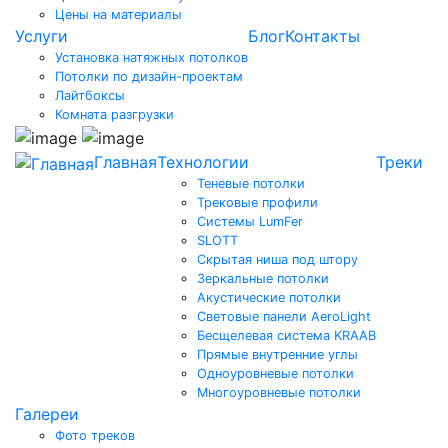
Цены на материалы
Услуги
Блог
Контакты
Установка натяжных потолков
Потолки по дизайн-проектам
Лайтбоксы
Комната разгрузки
Главная
Технологии
Треки
Теневые потолки
Трековые профили
Системы LumFer
SLOTT
Скрытая ниша под штору
Зеркальные потолки
Акустические потолки
Световые панели AeroLight
Бесщелевая система KRAAB
Прямые внутренние углы
Одноуровневые потолки
Многоуровневые потолки
Галереи
Фото треков