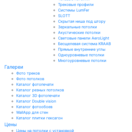
Трековые профили
Системы LumFer
SLOTT
Скрытая ниша под штору
Зеркальные потолки
Акустические потолки
Световые панели AeroLight
Бесщелевая система KRAAB
Прямые внутренние углы
Одноуровневые потолки
Многоуровневые потолки
Галереи
Фото треков
Фото потолков
Каталог фотопечати
Каталог резных потолков
Каталог 3D фотопечати
Каталог Double vision
Каталог фотообоев
WallApp для стен
Каталог плитки гексагон
Цены
Цены на потолки с установкой