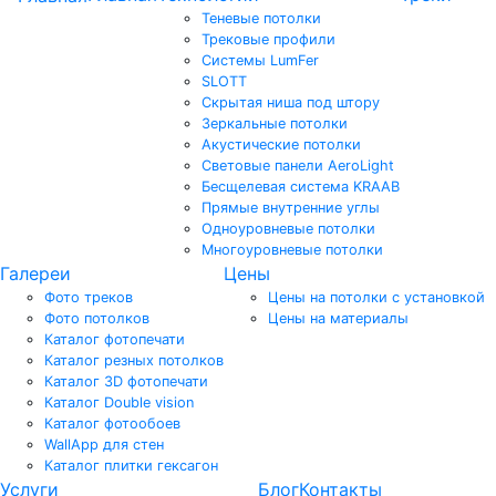
Теневые потолки
Трековые профили
Системы LumFer
SLOTT
Скрытая ниша под штору
Зеркальные потолки
Акустические потолки
Световые панели AeroLight
Бесщелевая система KRAAB
Прямые внутренние углы
Одноуровневые потолки
Многоуровневые потолки
Галереи
Цены
Фото треков
Цены на потолки с установкой
Фото потолков
Цены на материалы
Каталог фотопечати
Каталог резных потолков
Каталог 3D фотопечати
Каталог Double vision
Каталог фотообоев
WallApp для стен
Каталог плитки гексагон
Услуги
Блог
Контакты