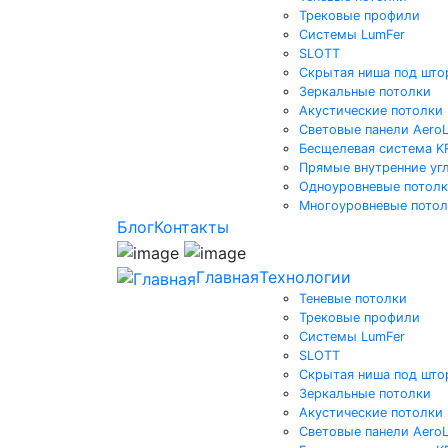
Трековые профили
Системы LumFer
SLOTT
Скрытая ниша под што
Зеркальные потолки
Акустические потолки
Световые панели AeroL
Бесщелевая система 
Прямые внутренние уг
Одноуровневые потол
Многоуровневые пото
Блог
Контакты
Главная
Технологии
Теневые потолки
Трековые профили
Системы LumFer
SLOTT
Скрытая ниша под што
Зеркальные потолки
Акустические потолки
Световые панели AeroL