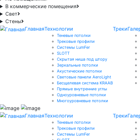
В коммерческие помещения
Свет
Стены
Главная
Технологии
Треки
Гале
Теневые потолки
Трековые профили
Системы LumFer
SLOTT
Скрытая ниша под штору
Зеркальные потолки
Акустические потолки
Световые панели AeroLight
Бесщелевая система KRAAB
Прямые внутренние углы
Одноуровневые потолки
Многоуровневые потолки
Главная
Технологии
Треки
Гале
Теневые потолки
Трековые профили
Системы LumFer