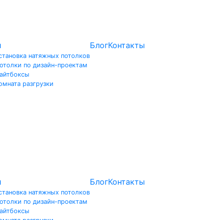
и
Блог
Контакты
становка натяжных потолков
отолки по дизайн-проектам
айтбоксы
омната разгрузки
и
Блог
Контакты
становка натяжных потолков
отолки по дизайн-проектам
айтбоксы