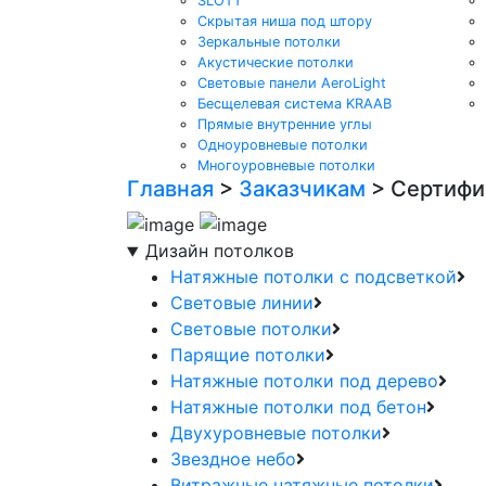
SLOTT
Скрытая ниша под штору
Зеркальные потолки
Акустические потолки
Световые панели AeroLight
Бесщелевая система KRAAB
Прямые внутренние углы
Одноуровневые потолки
Многоуровневые потолки
Главная
>
Заказчикам
>
Сертифи
Дизайн потолков
Натяжные потолки с подсветкой
Световые линии
Световые потолки
Парящие потолки
Натяжные потолки под дерево
Натяжные потолки под бетон
Двухуровневые потолки
Звездное небо
Витражные натяжные потолки