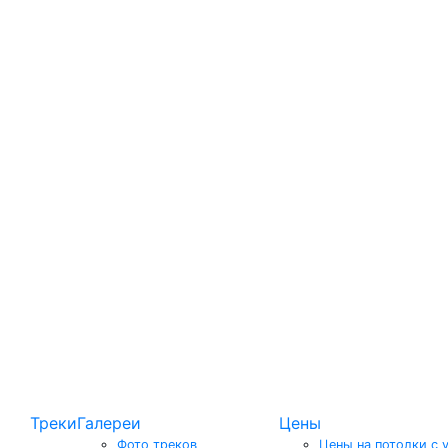
Треки
Галереи
Цены
Фото треков
Цены на потолки с 