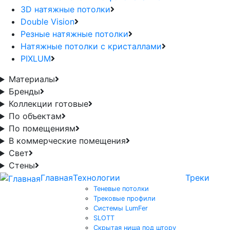
3D натяжные потолки
Double Vision
Резные натяжные потолки
Натяжные потолки с кристаллами
PIXLUM
Материалы
Бренды
Коллекции готовые
По объектам
По помещениям
В коммерческие помещения
Свет
Стены
Главная
Технологии
Треки
Теневые потолки
Трековые профили
Системы LumFer
SLOTT
Скрытая ниша под штору