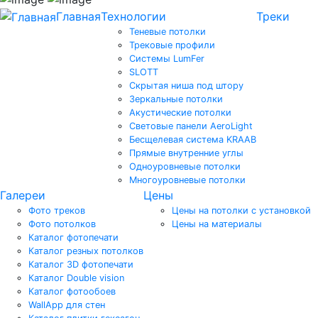
Главная
Технологии
Треки
Теневые потолки
Трековые профили
Системы LumFer
SLOTT
Скрытая ниша под штору
Зеркальные потолки
Акустические потолки
Световые панели AeroLight
Бесщелевая система KRAAB
Прямые внутренние углы
Одноуровневые потолки
Многоуровневые потолки
Галереи
Цены
Фото треков
Цены на потолки с установкой
Фото потолков
Цены на материалы
Каталог фотопечати
Каталог резных потолков
Каталог 3D фотопечати
Каталог Double vision
Каталог фотообоев
WallApp для стен