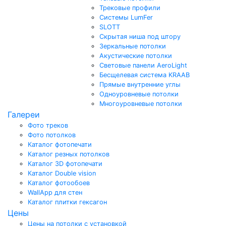
Трековые профили
Системы LumFer
SLOTT
Скрытая ниша под штору
Зеркальные потолки
Акустические потолки
Световые панели AeroLight
Бесщелевая система KRAAB
Прямые внутренние углы
Одноуровневые потолки
Многоуровневые потолки
Галереи
Фото треков
Фото потолков
Каталог фотопечати
Каталог резных потолков
Каталог 3D фотопечати
Каталог Double vision
Каталог фотообоев
WallApp для стен
Каталог плитки гексагон
Цены
Цены на потолки с установкой