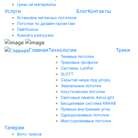
Цены на материалы
Услуги
Блог
Контакты
Установка натяжных потолков
Потолки по дизайн-проектам
Лайтбоксы
Комната разгрузки
Главная
Технологии
Треки
Теневые потолки
Трековые профили
Системы LumFer
SLOTT
Скрытая ниша под штору
Зеркальные потолки
Акустические потолки
Световые панели AeroLight
Бесщелевая система KRAAB
Прямые внутренние углы
Одноуровневые потолки
Многоуровневые потолки
Галереи
Фото треков