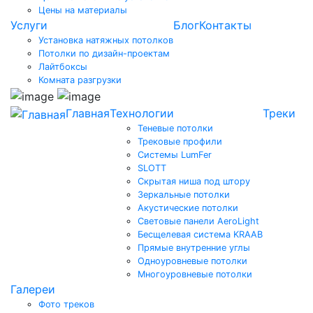
Цены на материалы
Услуги
Блог
Контакты
Установка натяжных потолков
Потолки по дизайн-проектам
Лайтбоксы
Комната разгрузки
Главная
Технологии
Треки
Теневые потолки
Трековые профили
Системы LumFer
SLOTT
Скрытая ниша под штору
Зеркальные потолки
Акустические потолки
Световые панели AeroLight
Бесщелевая система KRAAB
Прямые внутренние углы
Одноуровневые потолки
Многоуровневые потолки
Галереи
Фото треков