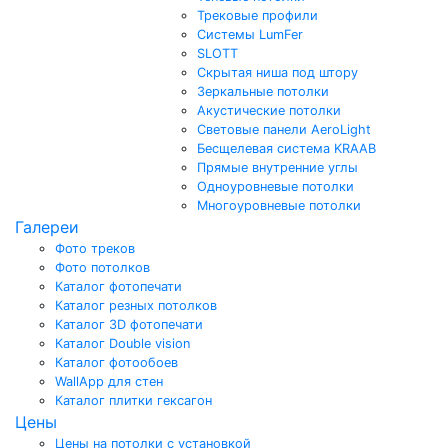
Трековые профили
Системы LumFer
SLOTT
Скрытая ниша под штору
Зеркальные потолки
Акустические потолки
Световые панели AeroLight
Бесщелевая система KRAAB
Прямые внутренние углы
Одноуровневые потолки
Многоуровневые потолки
Галереи
Фото треков
Фото потолков
Каталог фотопечати
Каталог резных потолков
Каталог 3D фотопечати
Каталог Double vision
Каталог фотообоев
WallApp для стен
Каталог плитки гексагон
Цены
Цены на потолки с установкой