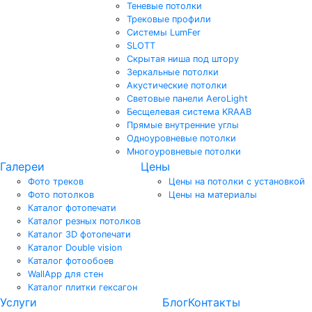
Теневые потолки
Трековые профили
Системы LumFer
SLOTT
Скрытая ниша под штору
Зеркальные потолки
Акустические потолки
Световые панели AeroLight
Бесщелевая система KRAAB
Прямые внутренние углы
Одноуровневые потолки
Многоуровневые потолки
Галереи
Цены
Фото треков
Цены на потолки с установкой
Фото потолков
Цены на материалы
Каталог фотопечати
Каталог резных потолков
Каталог 3D фотопечати
Каталог Double vision
Каталог фотообоев
WallApp для стен
Каталог плитки гексагон
Услуги
Блог
Контакты