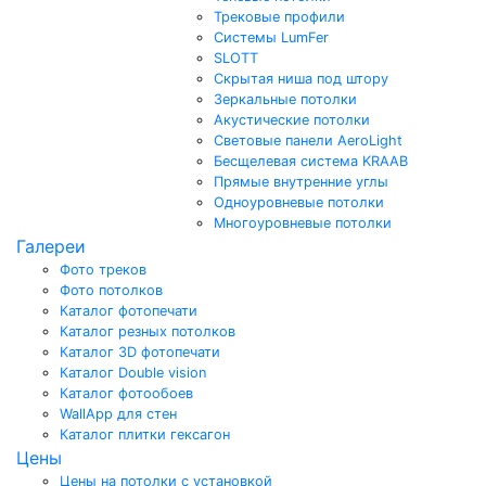
Трековые профили
Системы LumFer
SLOTT
Скрытая ниша под штору
Зеркальные потолки
Акустические потолки
Световые панели AeroLight
Бесщелевая система KRAAB
Прямые внутренние углы
Одноуровневые потолки
Многоуровневые потолки
Галереи
Фото треков
Фото потолков
Каталог фотопечати
Каталог резных потолков
Каталог 3D фотопечати
Каталог Double vision
Каталог фотообоев
WallApp для стен
Каталог плитки гексагон
Цены
Цены на потолки с установкой