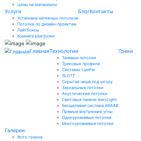
Цены на материалы
Услуги
Блог
Контакты
Установка натяжных потолков
Потолки по дизайн-проектам
Лайтбоксы
Комната разгрузки
Главная
Технологии
Треки
Теневые потолки
Трековые профили
Системы LumFer
SLOTT
Скрытая ниша под штору
Зеркальные потолки
Акустические потолки
Световые панели AeroLight
Бесщелевая система KRAAB
Прямые внутренние углы
Одноуровневые потолки
Многоуровневые потолки
Галереи
Фото треков