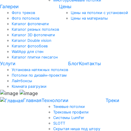
Многоуровневые потолки
Галереи
Цены
Фото треков
Цены на потолки с установкой
Фото потолков
Цены на материалы
Каталог фотопечати
Каталог резных потолков
Каталог 3D фотопечати
Каталог Double vision
Каталог фотообоев
WallApp для стен
Каталог плитки гексагон
Услуги
Блог
Контакты
Установка натяжных потолков
Потолки по дизайн-проектам
Лайтбоксы
Комната разгрузки
Главная
Технологии
Треки
Теневые потолки
Трековые профили
Системы LumFer
SLOTT
Скрытая ниша под штору