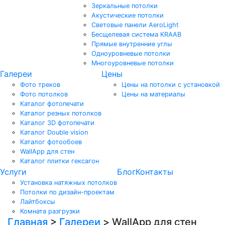
Зеркальные потолки
Акустические потолки
Световые панели AeroLight
Бесщелевая система KRAAB
Прямые внутренние углы
Одноуровневые потолки
Многоуровневые потолки
Галереи
Цены
Фото треков
Цены на потолки с установкой
Фото потолков
Цены на материалы
Каталог фотопечати
Каталог резных потолков
Каталог 3D фотопечати
Каталог Double vision
Каталог фотообоев
WallApp для стен
Каталог плитки гексагон
Услуги
Блог
Контакты
Установка натяжных потолков
Потолки по дизайн-проектам
Лайтбоксы
Комната разгрузки
Главная
>
Галереи
>
WallApp для стен